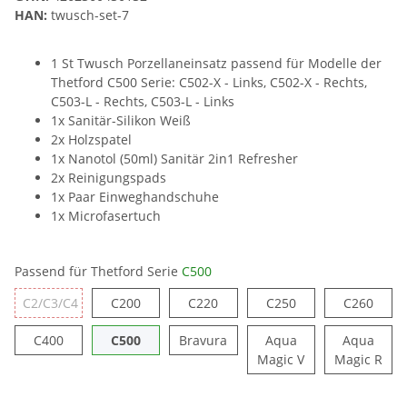
HAN:
twusch-set-7
1 St Twusch Porzellaneinsatz passend für Modelle der
Thetford C500 Serie: C502-X - Links, C502-X - Rechts,
C503-L - Rechts, C503-L - Links
1x Sanitär-Silikon Weiß
2x Holzspatel
1x Nanotol (50ml) Sanitär 2in1 Refresher
2x Reinigungspads
1x Paar Einweghandschuhe
1x Microfasertuch
Passend für Thetford Serie
C500
C200
C220
C250
C260
C2/C3/C4
C200
C220
C250
C260
C2/C3/C4
C400
C500
Bravura
C400
C500
Bravura
Aqua
Aqua
Aqua Magic V
Aqu
Magic V
Magic R