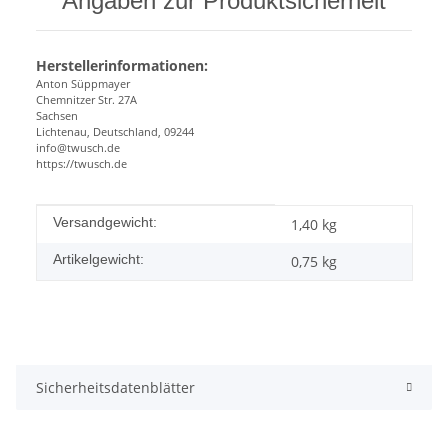
Angaben zur Produktsicherheit
Herstellerinformationen:
Anton Süppmayer
Chemnitzer Str. 27A
Sachsen
Lichtenau, Deutschland, 09244
info@twusch.de
https://twusch.de
Produkteigenschaft
Wert
Versandgewicht:
1,40 kg
Artikelgewicht:
0,75
kg
Sicherheitsdatenblätter