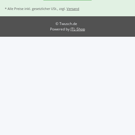
* Alle Preise inkl. gesetzlicher USt., zzgl.
Versand
© Twusch.de
Powered by
JTL-Shop