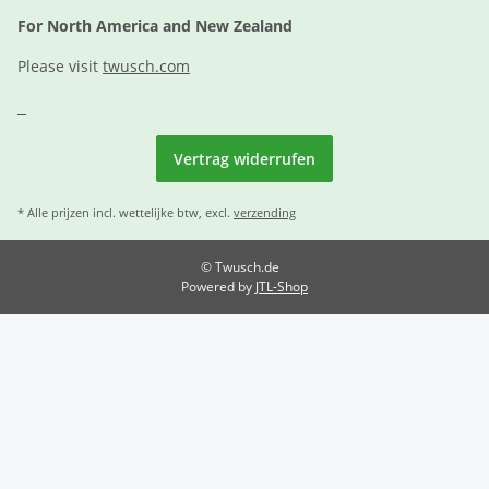
For North America and New Zealand
Please visit
twusch.com
Vertrag widerrufen
* Alle prijzen incl. wettelijke btw, excl.
verzending
© Twusch.de
Powered by
JTL-Shop