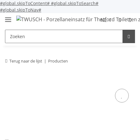
#global.skipToContent#
#global.skipToSearch#
#global.skipToNav#
NL
Terug naar de lijst
Producten