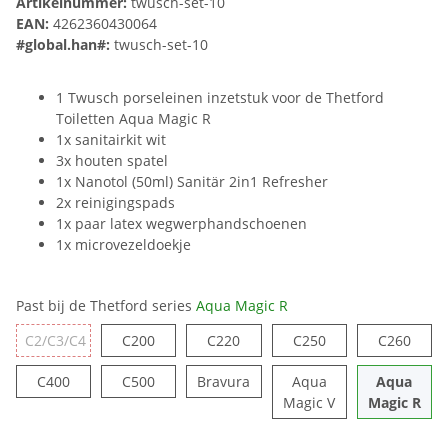
Artikelnummer:
twusch-set-10
EAN:
4262360430064
#global.han#:
twusch-set-10
1 Twusch porseleinen inzetstuk voor de Thetford
Toiletten Aqua Magic R
1x sanitairkit wit
3x houten spatel
1x Nanotol (50ml) Sanitär 2in1 Refresher
2x reinigingspads
1x paar latex wegwerphandschoenen
1x microvezeldoekje
Past bij de Thetford series
Aqua Magic R
C200
C220
C250
C260
C2/C3/C4
C200
C220
C250
C260
C2/C3/C4
C400
C500
Bravura
C400
C500
Bravura
Aqua
Aqua
Aqua Magic V
Aqu
Magic V
Magic R