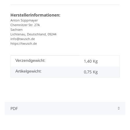
Herstellerinformationen:
Anton Süppmayer
Chemnitzer Str. 27A
Sachsen
Lichtenau, Deutschland, 09244
info@twusch.de
https://twusch.de
#productDetails.itemInformation#
#productDetails.itemValue#
Verzendgewicht:
1,40 Kg
Artikelgewicht:
0,75
Kg
PDF