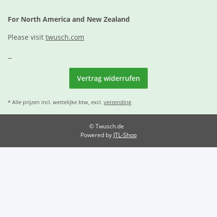
For North America and New Zealand
Please visit
twusch.com
Vertrag widerrufen
* Alle prijzen incl. wettelijke btw, excl.
verzending
© Twusch.de
Powered by
JTL-Shop