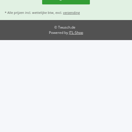
* Alle prijzen incl. wettelijke btw, excl.
verzending
© Twusch.de
Powered by
JTL-Shop