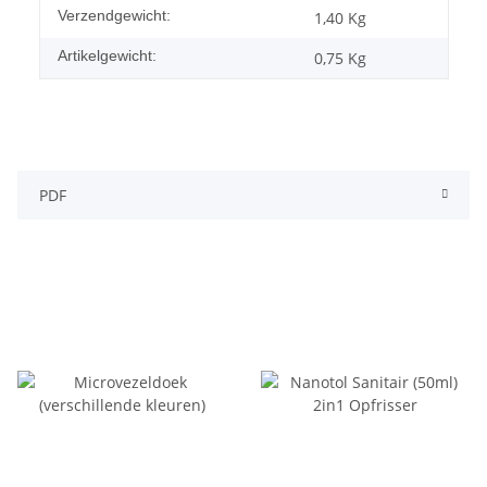
#productDetails.itemInformation#
#productDetails.itemValue#
Verzendgewicht:
1,40 Kg
Artikelgewicht:
0,75
Kg
PDF