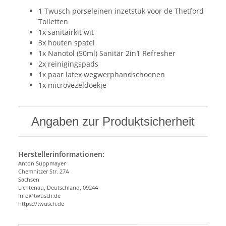
1 Twusch porseleinen inzetstuk voor de Thetford
Toiletten
1x sanitairkit wit
3x houten spatel
1x Nanotol (50ml) Sanitär 2in1 Refresher
2x reinigingspads
1x paar latex wegwerphandschoenen
1x microvezeldoekje
Angaben zur Produktsicherheit
Herstellerinformationen:
Anton Süppmayer
Chemnitzer Str. 27A
Sachsen
Lichtenau, Deutschland, 09244
info@twusch.de
https://twusch.de