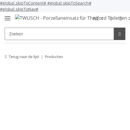
#global.skipToContent#
#global.skipToSearch#
#global.skipToNav#
NL
Terug naar de lijst
Producten