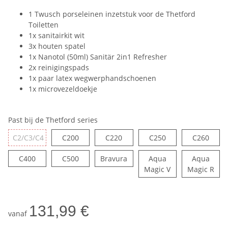
1 Twusch porseleinen inzetstuk voor de Thetford
Toiletten
1x sanitairkit wit
3x houten spatel
1x Nanotol (50ml) Sanitär 2in1 Refresher
2x reinigingspads
1x paar latex wegwerphandschoenen
1x microvezeldoekje
Past bij de Thetford series
C200
C220
C250
C260
C2/C3/C4
C200
C220
C250
C260
C2/C3/C4
C400
C500
Bravura
C400
C500
Bravura
Aqua
Aqua
Aqua Magic V
Aqu
Magic V
Magic R
131,99 €
vanaf