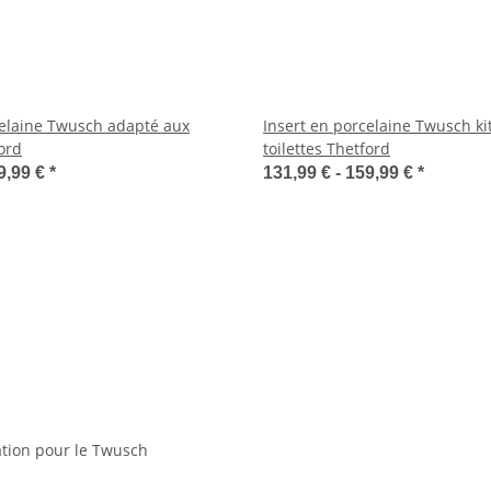
celaine Twusch adapté aux
Insert en porcelaine Twusch ki
ford
toilettes Thetford
9,99 €
*
131,99 € -
159,99 €
*