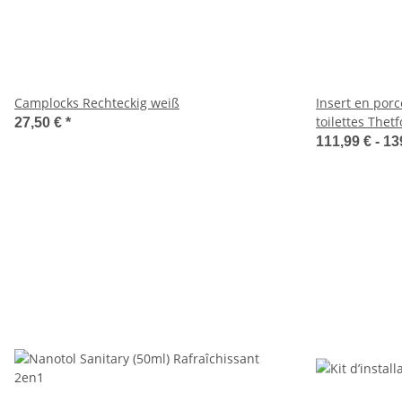
Camplocks Rechteckig weiß
Insert en por
toilettes Thet
27,50 €
*
111,99 € -
13