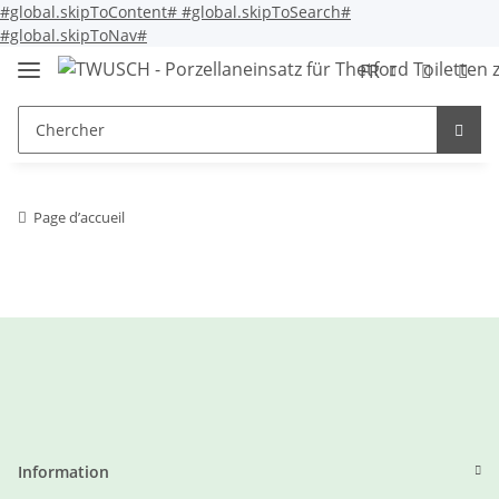
#global.skipToContent#
#global.skipToSearch#
#global.skipToNav#
FR
Page d’accueil
Information