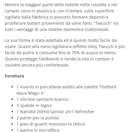
Mentre la maggior parte delle toilette nelle roulotte o nei
camper sono in plastica e, con il tempo, sulla superficie
sigillata dalla fabbrica si possono formare depositi e
proliferare batteri provenienti da varie fonti, "Twusch" ha
tutti i vantaggi di una toilette domestica tradizionale.
La sua forma è stata adattata ed è quindi molto facile da
usare. Grazie alla nano-sigillatura (effetto loto), Twusch è più
facile da pulire e consuma fino al 75% di acqua in meno.
Questo protegge l’ambiente e rende la vita in camper e
roulotte ancora più confortevole.
Fornitura
1 inserto in porcellana adatto alle toilette Thetford
Aqua Magic V
1 silicone sanitario bianco
3 spatole in legno
1 Nanotol (50ml) Sanitär 2in1 Refresher
2 panni per la pulizia
1 paio di guanti monouso in lattice
1 panno in microfibra