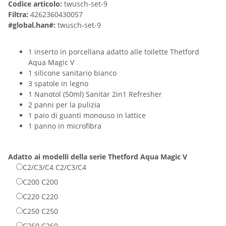
Codice articolo:
twusch-set-9
Filtra:
4262360430057
#global.han#:
twusch-set-9
1 inserto in porcellana adatto alle toilette Thetford
Aqua Magic V
1 silicone sanitario bianco
3 spatole in legno
1 Nanotol (50ml) Sanitär 2in1 Refresher
2 panni per la pulizia
1 paio di guanti monouso in lattice
1 panno in microfibra
Adatto ai modelli della serie Thetford
Aqua Magic V
C2/C3/C4
C2/C3/C4
C200
C200
C220
C220
C250
C250
C260
C260